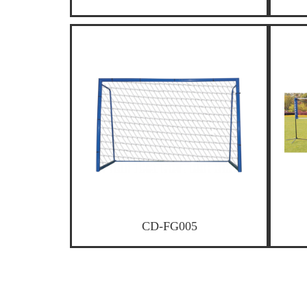
CD-FG005