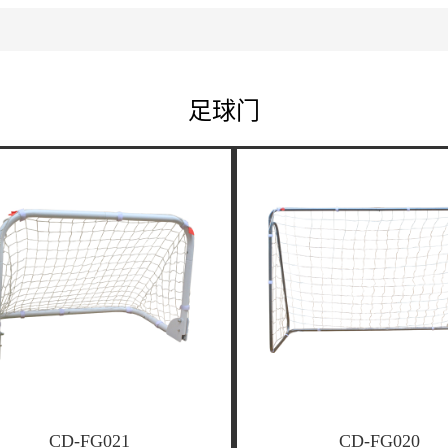
足球门
CD-FG021
CD-FG020