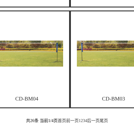
CD-BM04
CD-BM03
共26条 当前1/4页
首页
前一页
1
2
3
4
后一页
尾页