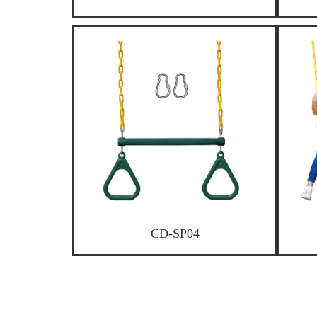
CD-SP04